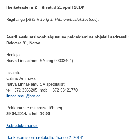
Hanketeade nr 2 /lisatud 21 aprill 2014/
Riigihange [
RHS § 16 lg 1: lihtmenetlus/ehitustööd
]:
Avarii evakuatsioonivalgustuse
paigaldamine
objektil aadressil:
Rakvere 91, Narva.
Hankija:
Narva Linnaelamu SA (reg.90003404).
Lisainfo:
Galina Jefimova
Narva Linnaelamu SA spetsialist
tel +372 3566205, mob + 372 53421770
linnaelamu@hot.ee
Pakkumuste esitamise tähtaeg:
29.04.2014. a kell 10:00
.
Kutsedokumendid
Hankekomisjoni protokollid (hange 2_2014)