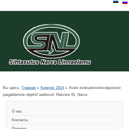
Вы здесь:
Главная
Конкурс 2014
Avarii evakuatsioonivalgustuse
paigaldamine objektil aadressil: Rakvere 91, Narva
О нас
Контакты
Порядки