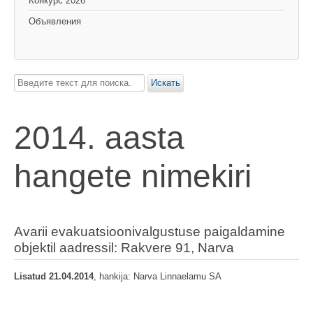
Конкурс 2026
Объявления
Искать...
Искать
2014. aasta
hangete nimekiri
Avarii evakuatsioonivalgustuse paigaldamine
objektil aadressil: Rakvere 91, Narva
Lisatud 21.04.2014
, hankija: Narva Linnaelamu SA