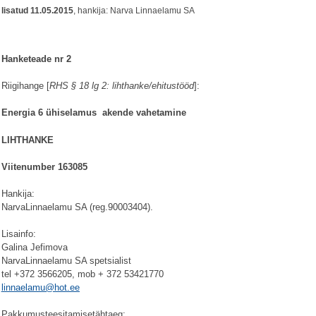
lisatud 11.05.2015
, hankija: Narva Linnaelamu SA
Hanketeade nr 2
Riigihange [
RHS § 18 lg 2: lihthanke/ehitustööd
]:
Energia 6 ühiselamus akende vahetamine
LIHTHANKE
Viitenumber 163085
Hankija:
NarvaLinnaelamu SA (reg.90003404).
Lisainfo:
Galina Jefimova
NarvaLinnaelamu SA spetsialist
tel +372 3566205, mob + 372 53421770
linnaelamu@hot.ee
Pakkumusteesitamisetähtaeg: