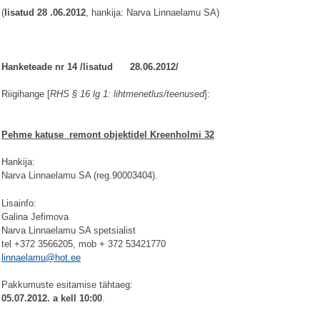
(
lisatud 28 .06.2012
, hankija: Narva Linnaelamu SA)
Hanketeade nr 14 /lisatud 28.06.2012/
Riigihange [
RHS § 16 lg 1: lihtmenetlus/teenused
]:
Pehme katuse remont objektidel Kreenholmi 32
Hankija:
Narva Linnaelamu SA (reg.90003404).
Lisainfo:
Galina Jefimova
Narva Linnaelamu SA spetsialist
tel +372 3566205, mob + 372 53421770
linnaelamu@hot.ee
Pakkumuste esitamise tähtaeg:
05.07.2012. a kell 10:00
.