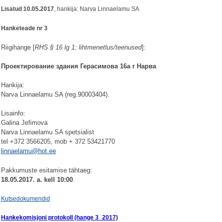
Lisatud 10.05.2017
, hankija: Narva Linnaelamu SA
Hanketeade nr
3
Riigihange [
RHS § 16 lg 1: lihtmenetlus/teenused
]:
Проектирование здания Герасимова 16а г Нарва
Hankija:
Narva Linnaelamu SA (reg.90003404).
Lisainfo:
Galina Jefimova
Narva Linnaelamu SA spetsialist
tel +372 3566205, mob + 372 53421770
linnaelamu@hot.ee
Pakkumuste esitamise tähtaeg:
18.05.2017. a. kell 10:00
.
Kutsedokumendid
Hankekomisjoni protokoll (hange 3_2017)