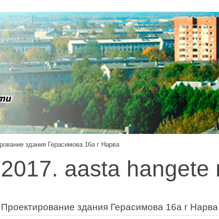
рование здания Герасимова 16а г Нарва
2017. aasta hangete 
Проектирование здания Герасимова 16а г Нарва